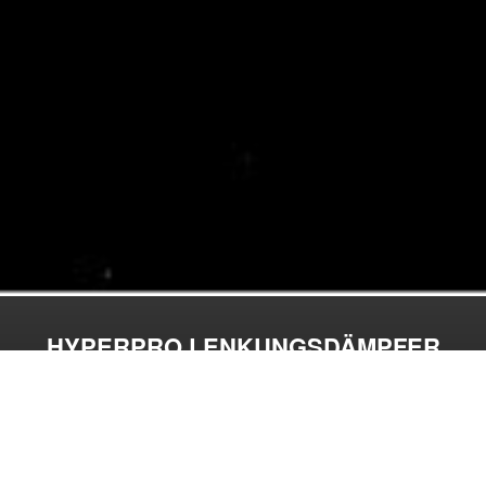
HYPERPRO LENKUNGSDÄMPFER
Hier finden Sie alle Informationen, rund um das Thema
Lenkungsdämpfer + Montage-Kit für ihr Motorrad.